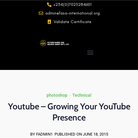
+234(0)7025284601
admin@fasa-international.org
Validate Certificate
photoshop
·
Technical
Youtube – Growing Your YouTube
Presence
BY FADMIN1
PUBLISHED ON JUNE 18, 2015